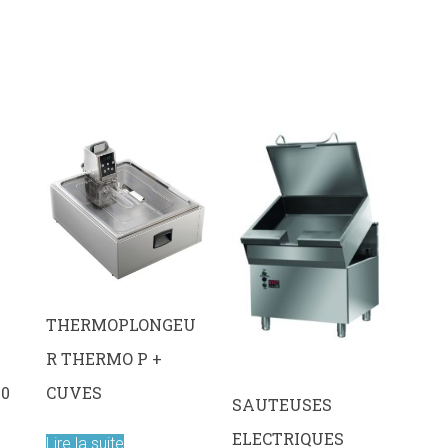
THERMOPLONGEU
R THERMO P +
00
CUVES
SAUTEUSES
ELECTRIQUES
Lire la suite