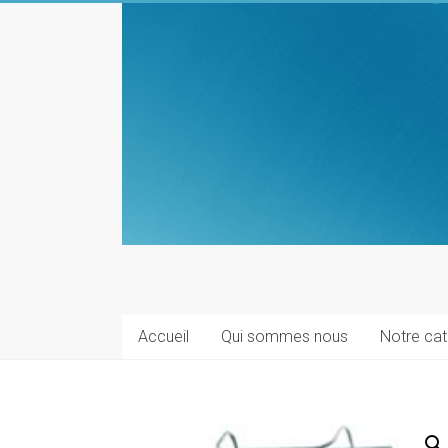
Skip
to
content
Materiel
alimentaire
Accueil
Qui sommes nous
Notre ca
production
Materiels
pour