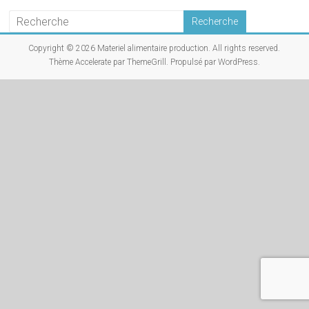
Copyright © 2026
Materiel alimentaire production
. All rights reserved.
Thème
Accelerate
par ThemeGrill. Propulsé par
WordPress
.