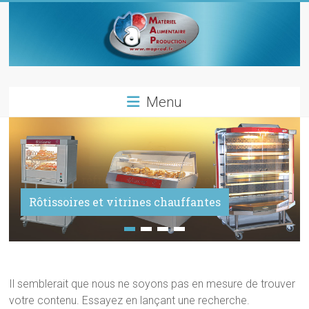
Skip
to
content
Materiel
Menu
alimentaire
production
Materiels
Hachoirs réfrigérés, trancheurs et machines à
pour
les
Rôtissoires et vitrines chauffantes
emballer sous vide
metiers
de
bouche
Il semblerait que nous ne soyons pas en mesure de trouver
votre contenu. Essayez en lançant une recherche.