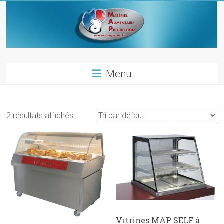
Skip
to
content
Materiel
Menu
alimentaire
production
2 résultats affichés
Materiels
pour
les
metiers
de
bouche
Vitrines MAP SELF à