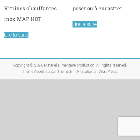
poser ou à encastrer
Vitrines chauffantes
inox MAP HOT
Lire la suite
Lire la suite
Copyright © 2026
Materiel alimentaire production
. All rights reserved.
Thème
Accelerate
par ThemeGrill. Propulsé par
WordPress
.