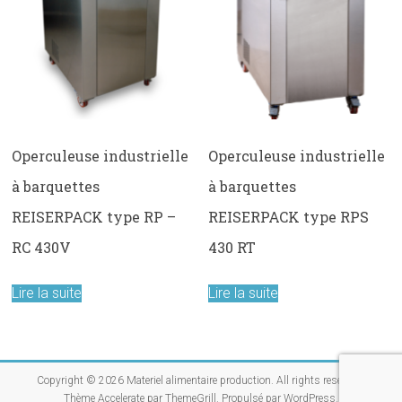
Operculeuse industrielle
Operculeuse industrielle
à barquettes
à barquettes
REISERPACK type RP –
REISERPACK type RPS
RC 430V
430 RT
Lire la suite
Lire la suite
Copyright © 2026
Materiel alimentaire production
. All rights reserved.
Thème
Accelerate
par ThemeGrill. Propulsé par
WordPress
.