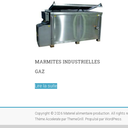
les
metiers
de
bouche
MARMITES INDUSTRIELLES
GAZ
Lire la suite
Copyright © 2026
Materiel alimentaire production
. All rights 
Thème
Accelerate
par ThemeGrill. Propulsé par
WordPress
.