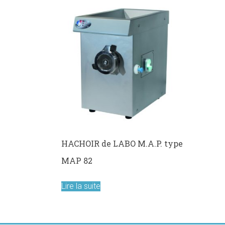
les
metiers
de
bouche
HACHOIR de LABO M.A.P. type
MAP 82
Lire la suite