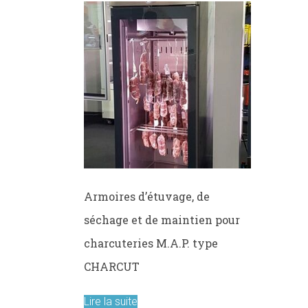
les
metiers
de
bouche
Armoires d’étuvage, de
séchage et de maintien pour
charcuteries M.A.P. type
CHARCUT
Lire la suite