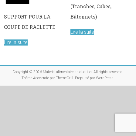
(Tranches, Cubes,
SUPPORT POUR LA
Bâtonnets)
COUPE DE RACLETTE
Lire la suite
Lire la suite
Copyright © 2026
Materiel alimentaire production
. All rights reserved.
Thème
Accelerate
par ThemeGrill. Propulsé par
WordPress
.