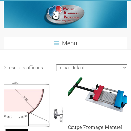
Skip
to
content
Materiel
Menu
alimentaire
production
2 résultats affichés
Materiels
pour
les
metiers
de
bouche
Coupe Fromage Manuel