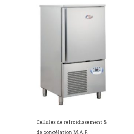
les
metiers
de
bouche
Cellules de refroidissement &
de congélation M.A.P.