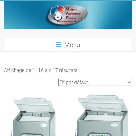
Skip
to
content
Materiel
Menu
alimentaire
production
Affichage de 1–16 sur 17 résultats
Materiels
pour
les
metiers
de
bouche